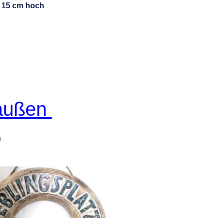
15 cm hoch
raußen
n