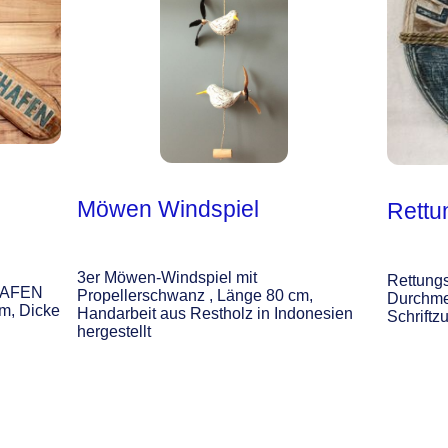
Möwen Windspiel
Rettu
3er Möwen-Windspiel mit
Rettungs
THAFEN
Propellerschwanz , Länge 80 cm,
Durchme
m, Dicke
Handarbeit aus Restholz in Indonesien
Schrift
hergestellt