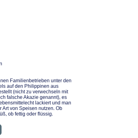
n
einen Familienbetrieben unter den
ls auf den Philippinen aus
tellt (nicht zu verwechseln mit
ch falsche Akazie genannt), es
ebensmittelecht lackiert und man
r Art von Speisen nutzen. Ob
ß, ob fettig oder flüssig.